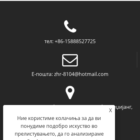
тел:
+86-15888527725
Е-пошта:
zhr-8104@hotmail.com
Адреса:
Кат 2, Нанбанг Мингзуо, Нингбо, Жеџијанг,
X
Кина
Ние користиме колачиња за да ви
понудиме подобро искуство во
прелистувањето, да го анализираме