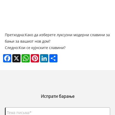
Претходна:
Како да изберете луксузни модерни славини за
бањи за вашиот нов дом?
Следно:
Кои се кујнските славини?
Facebook
X
WhatsApp
Pinterest
LinkedIn
Share
Испрати барање