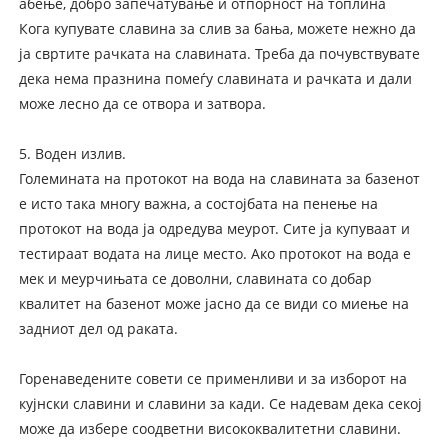
абење, добро запечатување и отпорност на топлина
Кога купувате славина за слив за бања, можете нежно да
ја свртите рачката на славината. Треба да почувствувате
дека нема празнина помеѓу славината и рачката и дали
може лесно да се отвора и затвора.
5. Воден излив.
Големината на протокот на вода на славината за базенот
е исто така многу важна, а состојбата на пенење на
протокот на вода ја одредува меурот. Сите ја купуваат и
тестираат водата на лице место. Ако протокот на вода е
мек и меурчињата се доволни, славината со добар
квалитет на базенот може јасно да се види со миење на
задниот дел од раката.
Горенаведените совети се применливи и за изборот на
кујнски славини и славини за кади. Се надевам дека секој
може да избере соодветни висококвалитетни славини.