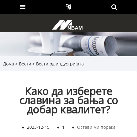
Дома
>
Вести
>
Вести од индустријата
Како да изберете
славина за бања со
добар квалитет?
●
2023-12-15
●
1
●
Остави ми порака