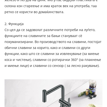
склона кон стареење и има краток век на употреба, таа
ретко се користи во домаќинствата.
2. Функција
Со цел да се задоволат различните потреби на луѓето,
функциите на славините за бањи стануваат сè
похуманизирани. Во производството на славини, постојат
обични славини за корито, како и славини со други
функции, како што се славини за извлекување (за миење
коса и чистење), славини со ротирачки 360° (за плакнење
и миење лице) и славини со сензор ( за лесно ракување).