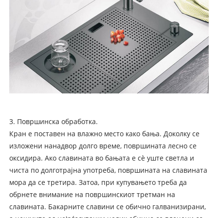
3. Површинска обработка.
Кран е поставен на влажно место како бања. Доколку се
изложени нанадвор долго време, површината лесно се
оксидира. Ако славината во бањата е сè уште светла и
чиста по долготрајна употреба, површината на славината
мора да се третира. Затоа, при купувањето треба да
обрнете внимание на површинскиот третман на
славината. Бакарните славини се обично галванизирани,