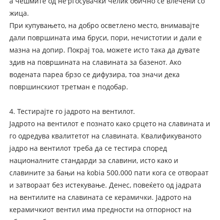
а чешмите од не'рѓосувачки челик обично се влечени со
жица.
При купувањето, на добро осветлено место, внимавајте
дали површината има бруси, пори, нечистотии и дали е
мазна на допир. Покрај тоа, можете исто така да дувате
здив на површината на славината за базенот. Ако
водената пареа брзо се дифузира, тоа значи дека
површинскиот третман е подобар.
4. Тестирајте го јадрото на вентилот.
Јадрото на вентилот е познато како срцето на славината и
го одредува квалитетот на славината. Квалификуваното
јадро на вентилот треба да се тестира според
националните стандарди за славини, исто како и
славините за бањи на kobia 500.000 пати кога се отвораат
и затвораат без истекување. Денес, повеќето од јадрата
на вентилите на славината се керамички. Јадрото на
керамичкиот вентил има предности на отпорност на