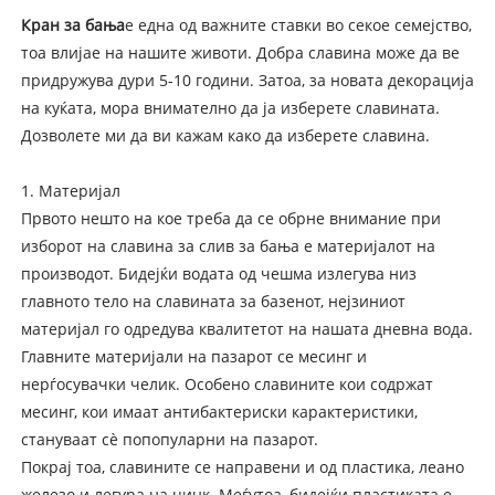
Кран за бања
е една од важните ставки во секое семејство,
тоа влијае на нашите животи. Добра славина може да ве
придружува дури 5-10 години. Затоа, за новата декорација
на куќата, мора внимателно да ја изберете славината.
Дозволете ми да ви кажам како да изберете славина.
1. Материјал
Првото нешто на кое треба да се обрне внимание при
изборот на славина за слив за бања е материјалот на
производот. Бидејќи водата од чешма излегува низ
главното тело на славината за базенот, нејзиниот
материјал го одредува квалитетот на нашата дневна вода.
Главните материјали на пазарот се месинг и
нерѓосувачки челик. Особено славините кои содржат
месинг, кои имаат антибактериски карактеристики,
стануваат сè попопуларни на пазарот.
Покрај тоа, славините се направени и од пластика, леано
железо и легура на цинк. Меѓутоа, бидејќи пластиката е