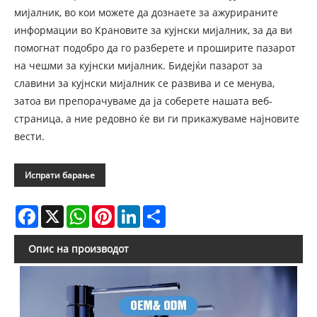
мијалник, во кои можете да дознаете за ажурираните
информации во Крановите за кујнски мијалник, за да ви
помогнат подобро да го разберете и проширите пазарот
на чешми за кујнски мијалник. Бидејќи пазарот за
славини за кујнски мијалник се развива и се менува,
затоа ви препорачуваме да ја соберете нашата веб-
страница, а ние редовно ќе ви ги прикажуваме најновите
вести.
Испрати барање
Facebook
X
WhatsApp
Pinterest
LinkedIn
Share
Опис на производот