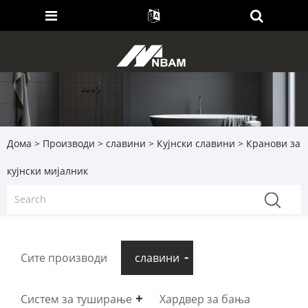
Дома
>
Производи
>
славини
>
Кујнски славини
> Кранови за
кујнски мијалник
Сите производи
славини
Систем за туширање
Хардвер за бања