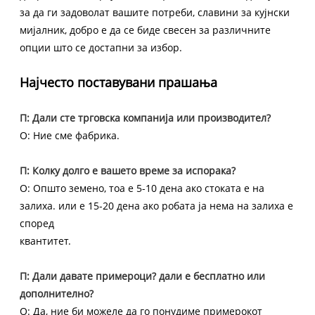
за да ги задоволат вашите потреби, славини за кујнски
мијалник, добро е да се биде свесен за различните
опции што се достапни за избор.
Најчесто поставувани прашања
П: Дали сте трговска компанија или производител?
О: Ние сме фабрика.
П: Колку долго е вашето време за испорака?
О: Општо земено, тоа е 5-10 дена ако стоката е на
залиха. или е 15-20 дена ако робата ја нема на залиха е
според
квантитет.
П: Дали давате примероци? дали е бесплатно или
дополнително?
О: Да, ние би можеле да го понудиме примерокот