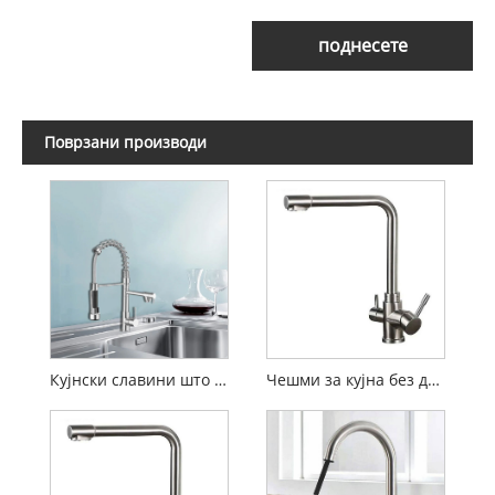
поднесете
Поврзани производи
Кујнски славини што се спуштаат
Чешми за кујна без допир