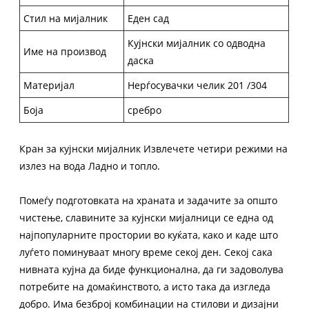
Стил на мијалник
Еден сад
Кујнски мијалник со одводна
Име на производ
даска
Материјал
Нерѓосувачки челик 201 /304
Боја
сребро
Кран за кујнски мијалник Извлечете четири режими на
излез на вода Ладно и топло.
Помеѓу подготовката на храната и задачите за општо
чистење, славините за кујнски мијалници се една од
најпопуларните простории во куќата, како и каде што
луѓето поминуваат многу време секој ден. Секој сака
нивната кујна да биде функционална, да ги задоволува
потребите на домаќинството, а исто така да изгледа
добро. Има безброј комбинации на стилови и дизајни