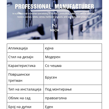
Апликација
кујна
Стил на дизајн
Модерен
Карактеристика
Со чешма
Површински
Брусен
третман
Тип на инсталација
Под монтирање
Облик на сад
правоаголна
Број на дупки
Еден