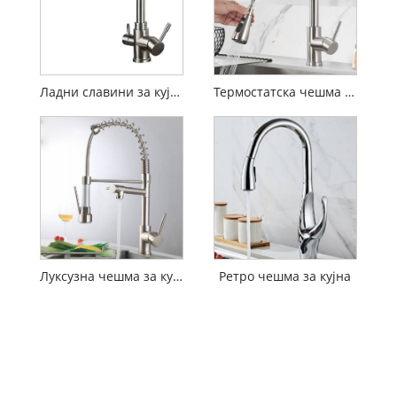
Ладни славини за кујна
Термостатска чешма за кујна
Луксузна чешма за кујна
Ретро чешма за кујна