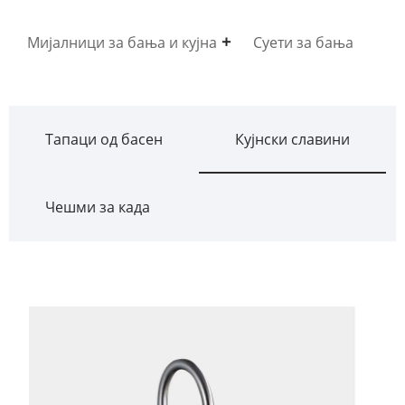
Мијалници за бања и кујна
Суети за бања
Тапаци од басен
Кујнски славини
Чешми за када