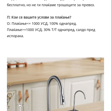
бесплатно, но не ги плаќаме трошоците за превоз.
П: Кои се вашите услови за плаќање?
О: Плаќање<= 1000 УСД, 100% однапред.
Плаќање>=1000 УСД, 30% T/T однапред, салдо пред
испорака.