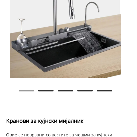
Кранови за кујнски мијалник
Овие се поврзани со вестите за чешми за кујнски