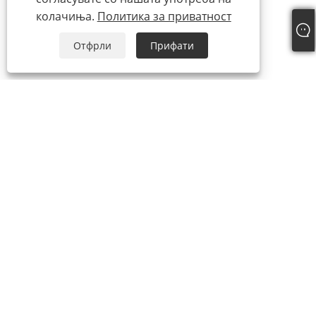
колачиња.
Политика за приватност
Отфрли
Прифати
тел:
+86-15888527725
Е-пошта:
zhr-8104@hotmail.com